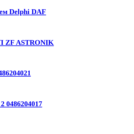
ем Delphi DAF
ПП ZF ASTRONIK
486204021
2 0486204017